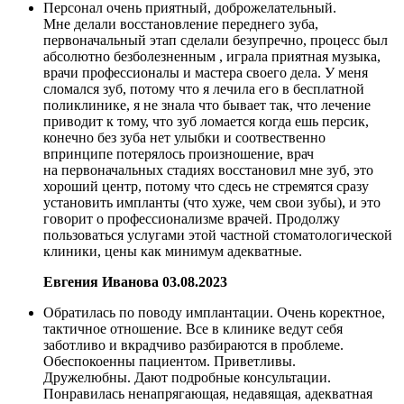
Персонал очень приятный, доброжелательный.
Мне делали восстановление переднего зуба,
первоначальный этап сделали безупречно, процесс был
абсолютно безболезненным , играла приятная музыка,
врачи профессионалы и мастера своего дела. У меня
сломался зуб, потому что я лечила его в бесплатной
поликлинике, я не знала что бывает так, что лечение
приводит к тому, что зуб ломается когда ешь персик,
конечно без зуба нет улыбки и соотвественно
впринципе потерялось произношение, врач
на первоначальных стадиях восстановил мне зуб, это
хороший центр, потому что сдесь не стремятся сразу
установить импланты (что хуже, чем свои зубы), и это
говорит о профессионализме врачей. Продолжу
пользоваться услугами этой частной стоматологической
клиники, цены как минимум адекватные.
Евгения Иванова
03.08.2023
Обратилась по поводу имплантации. Очень коректное,
тактичное отношение. Все в клинике ведут себя
заботливо и вкрадчиво разбираются в проблеме.
Обеспокоенны пациентом. Приветливы.
Дружелюбны. Дают подробные консультации.
Понравилась ненапрягающая, недавящая, адекватная