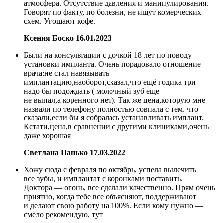
атмосфера. Отсутствие давления и манипулирования.
Говорят по факту, по болезни, не ищут комерческих
схем. Угощают кофе.
Ксения Боско
16.01.2023
Были на консультации с дочкой 18 лет по поводу
установки импланта. Очень порадовало отношение
врача:не стал навязывать
имплантацию,наоборот,сказал,что ещё годика три
надо бы подождать ( молочный зуб еще
не выпал,а коренного нет). Так же цена,которую мне
назвали по телефону полностью совпала с тем, что
сказали,если бы я собралась устанавливать имплант.
Кстати,цена,в сравнении с другими клиниками,очень
даже хорошая
Светлана Панько
17.03.2022
Хожу сюда с февраля по октябрь, успела вылечить
все зубы, и имплантат с коронками поставить.
Доктора — огонь, все сделали качественно. Прям очень
приятно, когда тебе все объясняют, поддерживают
и делают свою работу на 100%. Если кому нужно —
смело рекомендую, тут