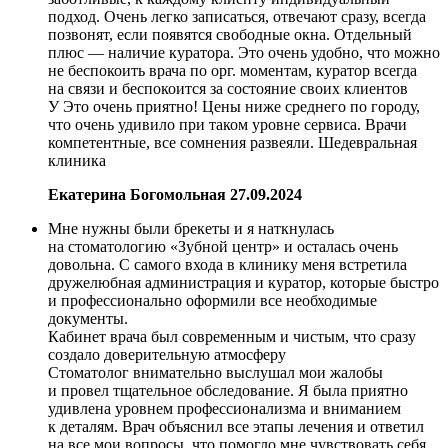
подход. Очень легко записаться, отвечают сразу, всегда
позвонят, если появятся свободные окна. Отдельный
плюс — наличие куратора. Это очень удобно, что можно
не беспокоить врача по орг. моментам, куратор всегда
на связи и беспокоится за состояние своих клиентов
У Это очень приятно! Цены ниже среднего по городу,
что очень удивило при таком уровне сервиса. Врачи
компетентные, все сомнения развеяли. Шедевральная
клиника
Екатерина Богомольная
27.09.2024
Мне нужны были брекеты и я наткнулась
на стоматологию «Зубной центр» и осталась очень
довольна. С самого входа в клинику меня встретила
дружелюбная администрация и куратор, которые быстро
и профессионально оформили все необходимые
документы.
Кабинет врача был современным и чистым, что сразу
создало доверительную атмосферу
Стоматолог внимательно выслушал мои жалобы
и провел тщательное обследование. Я была приятно
удивлена уровнем профессионализма и вниманием
к деталям. Врач объяснил все этапы лечения и ответил
на все мои вопросы, что помогло мне чувствовать себя