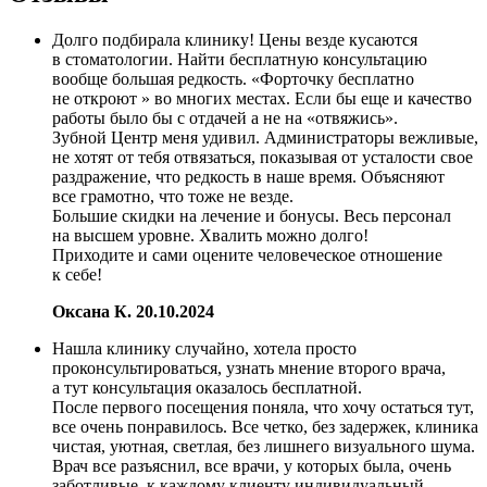
Долго подбирала клинику! Цены везде кусаются
в стоматологии. Найти бесплатную консультацию
вообще большая редкость. «Форточку бесплатно
не откроют » во многих местах. Если бы еще и качество
работы было бы с отдачей а не на «отвяжись».
Зубной Центр меня удивил. Администраторы вежливые,
не хотят от тебя отвязаться, показывая от усталости свое
раздражение, что редкость в наше время. Объясняют
все грамотно, что тоже не везде.
Большие скидки на лечение и бонусы. Весь персонал
на высшем уровне. Хвалить можно долго!
Приходите и сами оцените человеческое отношение
к себе!
Оксана К.
20.10.2024
Нашла клинику случайно, хотела просто
проконсультироваться, узнать мнение второго врача,
а тут консультация оказалось бесплатной.
После первого посещения поняла, что хочу остаться тут,
все очень понравилось. Все четко, без задержек, клиника
чистая, уютная, светлая, без лишнего визуального шума.
Врач все разъяснил, все врачи, у которых была, очень
заботливые, к каждому клиенту индивидуальный