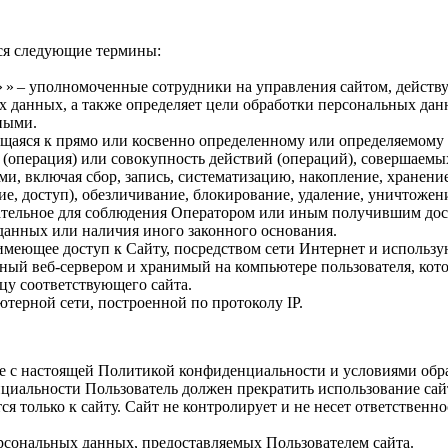
ся следующие термины:
» » – уполномоченные сотрудники на управления сайтом, действ
х данных, а также определяет цели обработки персональных да
ными.
ящаяся к прямо или косвенно определенному или определяемому
 (операция) или совокупность действий (операций), совершаемы
и, включая сбор, запись, систематизацию, накопление, хранение
ие, доступ), обезличивание, блокирование, удаление, уничтоже
ательное для соблюдения Оператором или иным получившим дос
 данных или наличия иного законного основания.
, имеющее доступ к Сайту, посредством сети Интернет и использ
ный веб‑сервером и хранимый на компьютере пользователя, кото
цу соответствующего сайта.
ютерной сети, построенной по протоколу IP.
сие с настоящей Политикой конфиденциальности и условиями об
нциальности Пользователь должен прекратить использование сай
 только к сайту. Сайт не контролирует и не несет ответственно
ерсональных данных, предоставляемых Пользователем сайта.