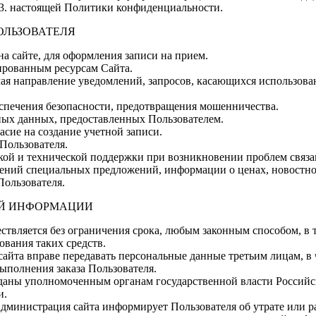
5.3. настоящей Политики конфиденциальности.
ОЛЬЗОВАТЕЛЯ
а сайте, для оформления записи на прием.
ированным ресурсам Сайта.
чая направление уведомлений, запросов, касающихся использовани
еспечения безопасности, предотвращения мошенничества.
ных данных, предоставленных Пользователем.
ласие на создание учетной записи.
 Пользователя.
кой и технической поддержки при возникновении проблем связа
влений специальных предложений, информации о ценах, новостн
Пользователя.
ОЙ ИНФОРМАЦИИ
ествляется без ограничения срока, любым законным способом, 
ования таких средств.
 сайта вправе передавать персональные данные третьим лицам, 
выполнения заказа Пользователя.
еданы уполномоченным органам государственной власти Российск
и.
Администрация сайта информирует Пользователя об утрате или 