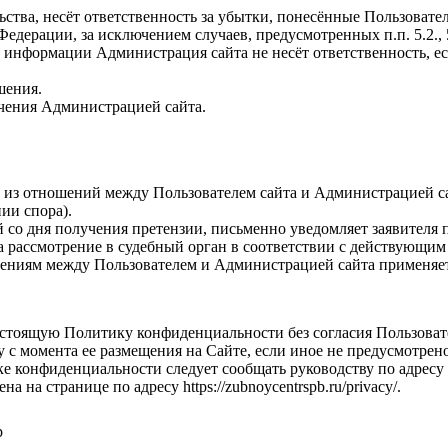
льства, несёт ответственность за убытки, понесённые Пользоват
Федерации, за исключением случаев, предусмотренных п.п. 5.2.,
й информации Администрация сайта не несёт ответственность, 
шения.
учения Администрацией сайта.
м из отношений между Пользователем сайта и Администрацией са
ии спора).
й со дня получения претензии, письменно уведомляет заявителя п
на рассмотрение в судебный орган в соответствии с действующи
ениям между Пользователем и Администрацией сайта применяет
астоящую Политику конфиденциальности без согласия Пользоват
у с момента ее размещения на Сайте, если иное не предусмотр
е конфиденциальности следует сообщать руководству по адресу 
на странице по адресу https://zubnoycentrspb.ru/privacy/.