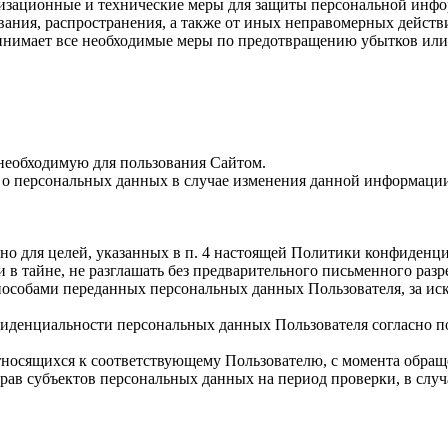
изационные и технические меры для защиты персональной инфо
вания, распространения, а также от иных неправомерных действ
ринимает все необходимые меры по предотвращению убытков ил
необходимую для пользования Сайтом.
 о персональных данных в случае изменения данной информаци
о для целей, указанных в п. 4 настоящей Политики конфиденци
в тайне, не разглашать без предварительного письменного разре
собами переданных персональных данных Пользователя, за искл
иденциальности персональных данных Пользователя согласно по
носящихся к соответствующему Пользователю, с момента обраще
прав субъектов персональных данных на период проверки, в сл