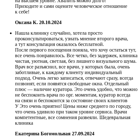
на высшем уровне. Хвалить можно долго!
Приходите и сами оцените человеческое отношение
к себе!
Оксана К.
20.10.2024
Нашла клинику случайно, хотела просто
проконсультироваться, узнать мнение второго врача,
а тут консультация оказалось бесплатной.
После первого посещения поняла, что хочу остаться тут,
все очень понравилось. Все четко, без задержек, клиника
чистая, уютная, светлая, без лишнего визуального шума.
Врач все разъяснил, все врачи, у которых была, очень
заботливые, к каждому клиенту индивидуальный
подход. Очень легко записаться, отвечают сразу, всегда
позвонят, если появятся свободные окна. Отдельный
плюс — наличие куратора. Это очень удобно, что можно
не беспокоить врача по орг. моментам, куратор всегда
на связи и беспокоится за состояние своих клиентов
У Это очень приятно! Цены ниже среднего по городу,
что очень удивило при таком уровне сервиса. Врачи
компетентные, все сомнения развеяли. Шедевральная
клиника
Екатерина Богомольная
27.09.2024