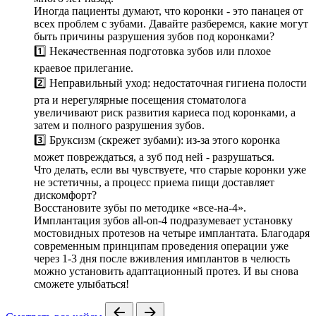
Иногда пациенты думают, что коронки - это панацея от
всех проблем с зубами. Давайте разберемся, какие могут
быть причины разрушения зубов под коронками?
1️⃣ Некачественная подготовка зубов или плохое
краевое прилегание.
2️⃣ Неправильный уход: недостаточная гигиена полости
рта и нерегулярные посещения стоматолога
увеличивают риск развития кариеса под коронками, а
затем и полного разрушения зубов.
3️⃣ Бруксизм (скрежет зубами): из-за этого коронка
может повреждаться, а зуб под ней - разрушаться.
Что делать, если вы чувствуете, что старые коронки уже
не эстетичны, а процесс приема пищи доставляет
дискомфорт?
Восстановите зубы по методике «все-на-4».
Имплантация зубов all-on-4 подразумевает установку
мостовидных протезов на четыре имплантата. Благодаря
современным принципам проведения операции уже
через 1-3 дня после вживления имплантов в челюсть
можно установить адаптационный протез. И вы снова
сможете улыбаться!