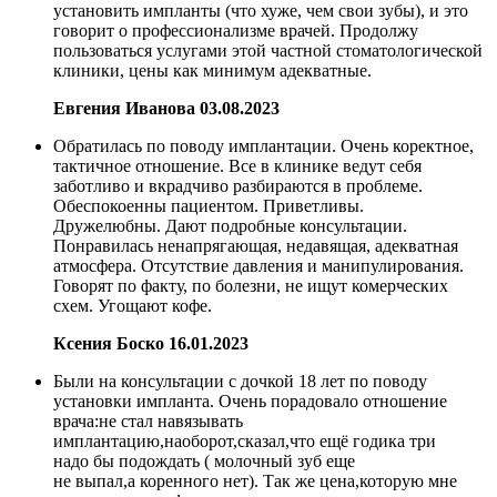
установить импланты (что хуже, чем свои зубы), и это
говорит о профессионализме врачей. Продолжу
пользоваться услугами этой частной стоматологической
клиники, цены как минимум адекватные.
Евгения Иванова
03.08.2023
Обратилась по поводу имплантации. Очень коректное,
тактичное отношение. Все в клинике ведут себя
заботливо и вкрадчиво разбираются в проблеме.
Обеспокоенны пациентом. Приветливы.
Дружелюбны. Дают подробные консультации.
Понравилась ненапрягающая, недавящая, адекватная
атмосфера. Отсутствие давления и манипулирования.
Говорят по факту, по болезни, не ищут комерческих
схем. Угощают кофе.
Ксения Боско
16.01.2023
Были на консультации с дочкой 18 лет по поводу
установки импланта. Очень порадовало отношение
врача:не стал навязывать
имплантацию,наоборот,сказал,что ещё годика три
надо бы подождать ( молочный зуб еще
не выпал,а коренного нет). Так же цена,которую мне