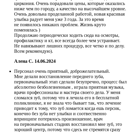
циркония. Очень порадовали цены, которые оказались
ниже чем по городу, а качество на высочайшем уровне.
Очень довольна проделанной работой, новая красивая
улыбка радует меня уже 3 года. За это время
не появилось никаких проблем. Жизнь круто
поменялась )
Продолжаю периодически ходить сюда на осмотры,
профилактику и кт, все всегда более чем устраивает.
Не навязывают лишних процедур, все четко и по делу.
Всем рекомендую).
Алена С.
14.06.2024
Персонал очень приятный, доброжелательный.
Мне делали восстановление переднего зуба,
первоначальный этап сделали безупречно, процесс был
абсолютно безболезненным , играла приятная музыка,
врачи профессионалы и мастера своего дела. У меня
сломался зуб, потому что я лечила его в бесплатной
поликлинике, я не знала что бывает так, что лечение
приводит к тому, что зуб ломается когда ешь персик,
конечно без зуба нет улыбки и соотвественно
впринципе потерялось произношение, врач
на первоначальных стадиях восстановил мне зуб, это
хороший центр, потому что сдесь не стремятся сразу