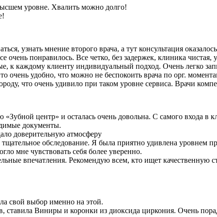
высшем уровне. Хвалить можно долго!
е!
ься, узнать мнение второго врача, а тут консультация оказалос
се очень понравилось. Все четко, без задержек, клиника чистая,
вые, к каждому клиенту индивидуальный подход. Очень легко запис
 очень удобно, что можно не беспокоить врача по орг. моментам,
ороду, что очень удивило при таком уровне сервиса. Врачи комп
 «Зубной центр» и осталась очень довольна. С самого входа в 
одимые документы.
дало доверительную атмосферу
тщательное обследование. Я была приятно удивлена уровнем пр
огло мне чувствовать себя более уверенно.
ельные впечатления. Рекомендую всем, кто ищет качественную 
ла свой выбор именно на этой.
, ставила Виниры и коронки из диоксида циркония. Очень порад