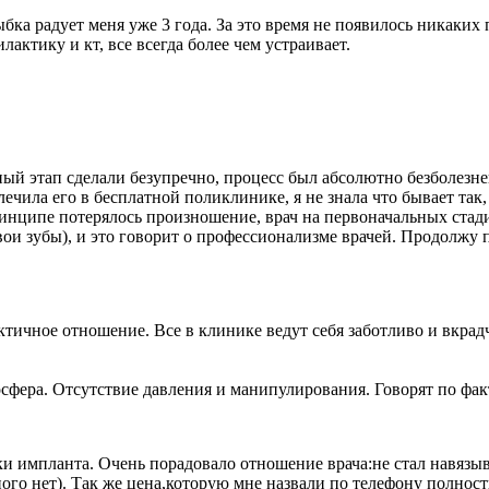
бка радует меня уже 3 года. За это время не появилось никаких
ктику и кт, все всегда более чем устраивает.
ный этап сделали безупречно, процесс был абсолютно безболезн
 лечила его в бесплатной поликлинике, я не знала что бывает так,
ринципе потерялось произношение, врач на первоначальных стади
свои зубы), и это говорит о профессионализме врачей. Продолжу
ктичное отношение. Все в клинике ведут себя заботливо и вкра
сфера. Отсутствие давления и манипулирования. Говорят по факт
ки импланта. Очень порадовало отношение врача:не стал навязы
го нет). Так же цена,которую мне назвали по телефону полность