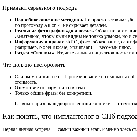
Признаки серьезного подхода
Подробное описание методики.
Не просто «ставим зубы
по протоколу All‑on‑4, не скрывает деталей.
Реальные фотографии «до и после».
Обратите внимание:
Желательно, чтобы были видны не только улыбки, но и 
Информация о врачах.
ФИО, фото, образование, сертифи
(например, Nobel Biocare, Straumann) — весомый плюс.
Раздел «Отзывы»
. Изучите отзывы пациентов после имп
Что должно насторожить
Слишком низкие цены.
Протезирование на имплантах all 
стоимость.
Отсутствие информации о врачах.
Только общие фразы без конкретики.
Главный признак недобросовестной клиники — отсутст
Как понять, что
имплантолог в СПб п
одхо
Первая личная встреча — самый важный этап. Именно здесь ст