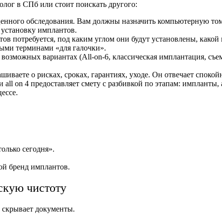
олог в СПб
или стоит поискать другого:
оценного обследования. Вам должны назначить компьютерную то
 установку имплантов.
ов потребуется, под каким углом они будут установлены, какой 
ными терминами «для галочки».
 возможных вариантах (All‑on‑6, классическая имплантация, съе
рашиваете о рисках, сроках, гарантиях, уходе. Он отвечает споко
 all on 4
предоставляет смету с разбивкой по этапам: импланты,
ессе.
только сегодня».
ой бренд имплантов.
скую чистоту
е скрывает документы.