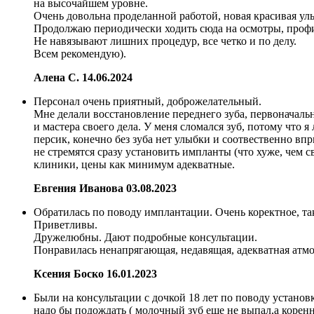
на высочайшем уровне.
Очень довольна проделанной работой, новая красивая улы
Продолжаю периодически ходить сюда на осмотры, профила
Не навязывают лишних процедур, все четко и по делу.
Всем рекомендую).
Алена С.
14.06.2024
Персонал очень приятный, доброжелательный.
Мне делали восстановление переднего зуба, первоначаль
и мастера своего дела. У меня сломался зуб, потому что я
персик, конечно без зуба нет улыбки и соотвественно вп
не стремятся сразу установить импланты (что хуже, чем 
клиники, цены как минимум адекватные.
Евгения Иванова
03.08.2023
Обратилась по поводу имплантации. Очень коректное, та
Приветливы.
Дружелюбны. Дают подробные консультации.
Понравилась ненапрягающая, недавящая, адекватная атмо
Ксения Боско
16.01.2023
Были на консультации с дочкой 18 лет по поводу установ
надо бы подождать ( молочный зуб еще не выпал,а коренно