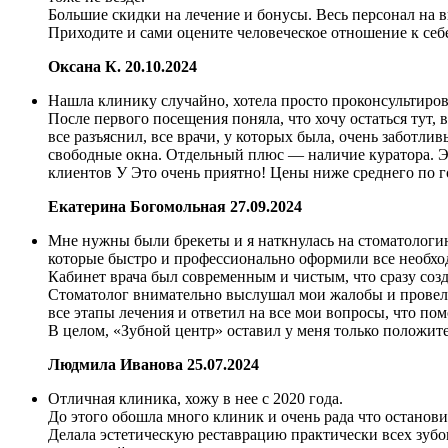
Большие скидки на лечение и бонусы. Весь персонал на 
Приходите и сами оцените человеческое отношение к себ
Оксана К.
20.10.2024
Нашла клинику случайно, хотела просто проконсультироват
После первого посещения поняла, что хочу остаться тут, в
все разъяснил, все врачи, у которых была, очень заботли
свободные окна. Отдельный плюс — наличие куратора. Это
клиентов У Это очень приятно! Цены ниже среднего по г
Екатерина Богомольная
27.09.2024
Мне нужны были брекеты и я наткнулась на стоматологию
которые быстро и профессионально оформили все необх
Кабинет врача был современным и чистым, что сразу соз
Стоматолог внимательно выслушал мои жалобы и провел 
все этапы лечения и ответил на все мои вопросы, что пом
В целом, «Зубной центр» оставил у меня только положит
Людмила Иванова
25.07.2024
Отличная клиника, хожу в нее с 2020 года.
До этого обошла много клиник и очень рада что останови
Делала эстетическую реставрацию практически всех зубов