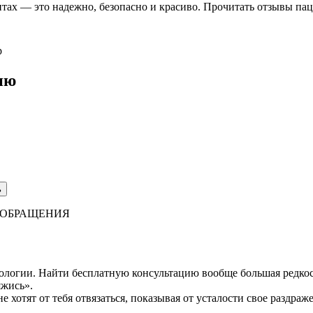
нтах — это надежно, безопасно и красиво. Прочитать
отзывы пац
ию
ь
Ь ОБРАЩЕНИЯ
ологии. Найти бесплатную консультацию вообще большая редкост
яжись».
хотят от тебя отвязаться, показывая от усталости свое раздраже